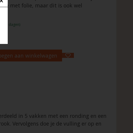
ijze met folie, maar dit is ook wel
:1 - 2 dagen)
oegen aan winkelwagen
erdeeld in 5 vakken met een ronding en een
ook. Vervolgens doe je de vulling er op en