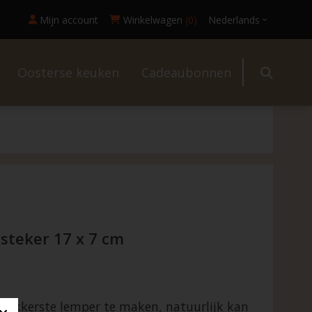
Mijn account
Winkelwagen
(0)
Nederlands
Oosterse keuken
Cadeaubonnen
l
steker 17 x 7 cm
 lekkerste lemper te maken, natuurlijk kan