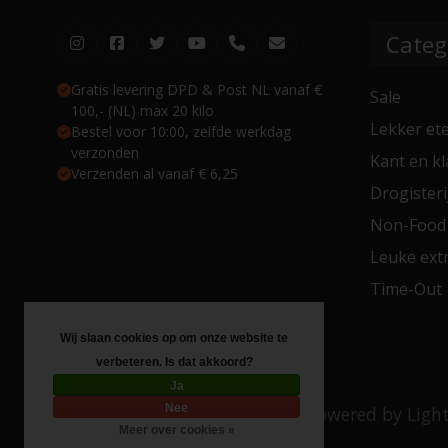
Categ
Gratis levering DPD & Post NL vanaf €
Sale
100,- (NL) max 20 kilo
Lekker et
Bestel voor 10:00, zelfde werkdag
verzonden
Kant en kl
Verzenden al vanaf € 6,25
Drogisteri
Non-Food
Leuke extr
Time-Out
Wij slaan cookies op om onze website te
verbeteren. Is dat akkoord?
Ja
Nee
© Copyright 2026 Toko 4 All
- Powered by
Ligh
Meer over cookies »