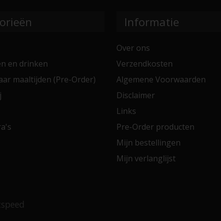
orieën
Informatie
Over ons
en en drinken
Verzendkosten
aar maaltijden (Pre-Order)
Algemene Voorwaarden
j
Disclaimer
Links
a's
Pre-Order producten
Mijn bestellingen
Mijn verlanglijst
tspeed