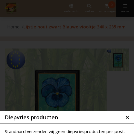
0
nederlands
zoeken
winkelwagen
menu
Home
Lijstje hout zwart Blauwe viooltje 340 x 235 mm
Diepvries producten
Standaard verzenden wij geen diepvriesproducten per post.