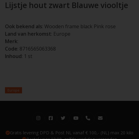
Lijstje hout zwart Blauwe viooltje
Ook bekend als
: Wooden frame black Pink rose
Land van herkomst
: Europe
Merk
:
Code
: 8716565063368
Inhoud
: 1 st
Europe
Gratis levering DPD & Post NL vanaf € 100,- (NL) max 20 kilo