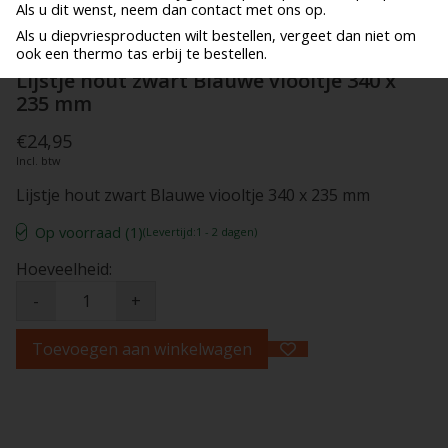
Als u dit wenst, neem dan contact met ons op.
Als u diepvriesproducten wilt bestellen, vergeet dan niet om
ook een thermo tas erbij te bestellen.
Lijstje hout zwart Blauwe viooltje 340 x
235 mm
€24,95
Incl. btw
Lijstje hout zwart Blauwe viooltje 340 x 235 mm
Op voorraad (1)
(Levertijd:1 - 2 dagen)
Hoeveelheid:
-
+
Toevoegen aan winkelwagen