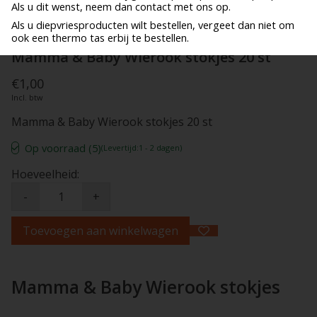
Als u dit wenst, neem dan contact met ons op.
Als u diepvriesproducten wilt bestellen, vergeet dan niet om
ook een thermo tas erbij te bestellen.
Mamma & Baby Wierook stokjes 20 st
€1,00
Incl. btw
Mamma & Baby Wierook stokjes 20 st
Op voorraad (5)
(Levertijd:1 - 2 dagen)
Hoeveelheid:
-
+
Toevoegen aan winkelwagen
Mamma & Baby Wierook stokjes