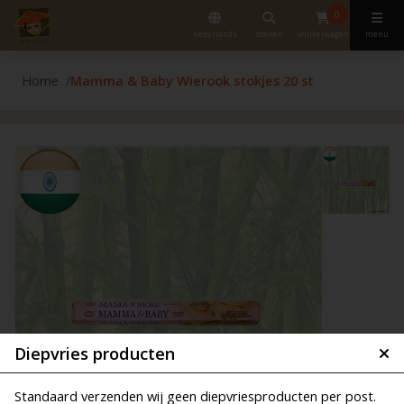
0
nederlands
zoeken
winkelwagen
menu
Home
Mamma & Baby Wierook stokjes 20 st
Diepvries producten
Standaard verzenden wij geen diepvriesproducten per post.