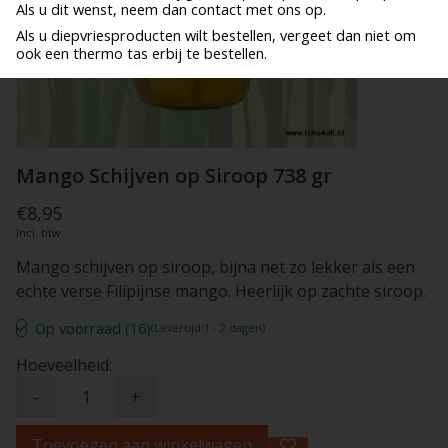
Als u dit wenst, neem dan contact met ons op.
Als u diepvriesproducten wilt bestellen, vergeet dan niet om
ook een thermo tas erbij te bestellen.
Mango Schijven op Siroop 738 gr
€8,95
Incl. btw
Mango schijven op siroop, bijna net zo lekker als een
echte verse Filipijnse mango. Heerlijk op zachte siroop.
Op voorraad (16)
(Levertijd:1 - 2 dagen)
Hoeveelheid:
-
+
Toevoegen aan winkelwagen