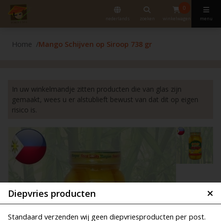
0
nederlands
zoeken
winkelwagen
menu
Home
Mango Schijven op Siroop 738 gr
In uw winkelmandje zitten producten die van glas zijn
gemaakt, wees u er alstublieft bewust van dat dit op eigen
risico is.
Diepvries producten
Standaard verzenden wij geen diepvriesproducten per post.