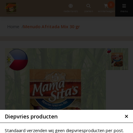
0
nederlands
zoeken
winkelwagen
menu
Home
Menudo Afritada Mix 30 gr
Diepvries producten
Standaard verzenden wij geen diepvriesproducten per post.