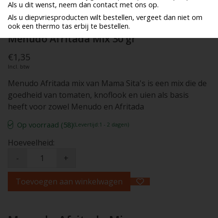
Als u dit wenst, neem dan contact met ons op.
Als u diepvriesproducten wilt bestellen, vergeet dan niet om
ook een thermo tas erbij te bestellen.
Menudo Afritada Mix 30 gr
€1,35
Incl. btw
Menudo Afritada mix van Mama Sita's is een mix die de
goedheid van tomaten, knoflook en uien als basis
heeft voor zowel Menudo en Afritada
Op voorraad (58)
(Levertijd:1 - 2 dagen)
Hoeveelheid:
-
+
Toevoegen aan winkelwagen