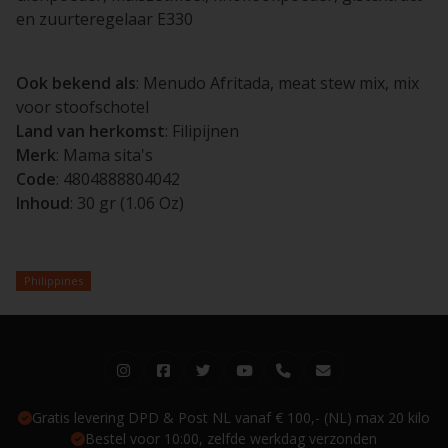
en zuurteregelaar E330
Ook bekend als
: Menudo Afritada, meat stew mix, mix
voor stoofschotel
Land van herkomst
: Filipijnen
Merk
: Mama sita's
Code
: 4804888804042
Inhoud
: 30 gr (1.06 Oz)
Philippines
Gratis levering DPD & Post NL vanaf € 100,- (NL) max 20 kilo
Bestel voor 10:00, zelfde werkdag verzonden