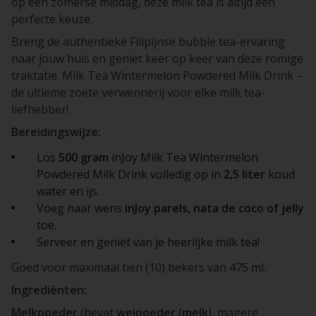
op een zomerse middag, deze milk tea is altijd een
perfecte keuze.
Breng de authentieke Filipijnse bubble tea-ervaring
naar jouw huis en geniet keer op keer van deze romige
traktatie. Milk Tea Wintermelon Powdered Milk Drink –
de ultieme zoete verwennerij voor elke milk tea-
liefhebber!
Bereidingswijze:
Los
500 gram
inJoy Milk Tea Wintermelon
Powdered Milk Drink volledig op in
2,5 liter
koud
water en ijs.
Voeg naar wens
inJoy parels, nata de coco of jelly
toe.
Serveer en geniet van je heerlijke milk tea!
Goed voor maximaal tien (10) bekers van 475 ml.
Ingrediënten:
Melkpoeder
(bevat
weipoeder
(
melk
), magere