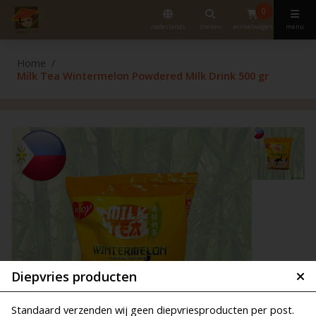
0
nederlands
zoeken
winkelwagen
menu
Home
Milk Tea Wintermelon Powdered Milk Drink 500 gr
Diepvries producten
Standaard verzenden wij geen diepvriesproducten per post.