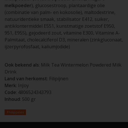
melkpoeder
), glucosestroop, plantaardige olie
(combinatie van palm- en kokosolie), maltodextrine,
natuuridentieke smaak, stabilisator E412, suiker,
antiklontermiddel E551, kunstmatige zoetstof E950,
951, E955), gejodeerd zout, vitamine E300, Vitamine A-
Palmitaat, cholecalciferol D3, mineralen (zinkgluconaat,
ijzerpyrofosfaat, kaliumjodide)
Ook bekend als
: Milk Tea Wintermelon Powdered Milk
Drink
Land van herkomst
: Filipijnen
Merk
: InJoy
Code
: 4806524343793
Inhoud
: 500 gr
Philippines