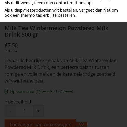
Als u dit wenst, neem dan contact met ons op.
Als u diepvriesproducten wilt bestellen, vergeet dan niet om
ook een thermo tas erbij te bestellen.
Milk Tea Wintermelon Powdered Milk
Drink 500 gr
€7,50
Incl. btw
Ervaar de heerlijke smaak van Milk Tea Wintermelon
Powdered Milk Drink, een perfecte balans tussen
romige en volle melk en de karamelachtige zoetheid
van wintermeloen.
Op voorraad (1)
(Levertijd:1 - 2 dagen)
Hoeveelheid:
-
+
Toevoegen aan winkelwagen