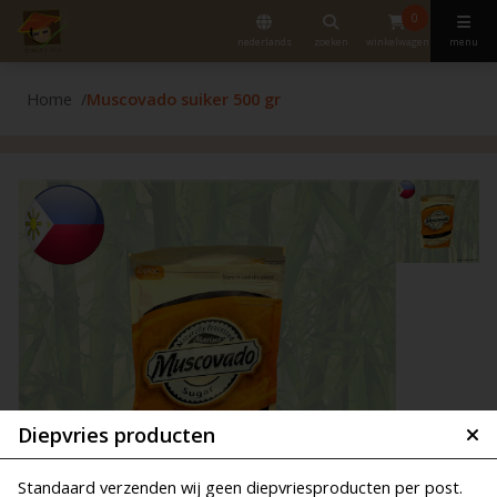
0
nederlands
zoeken
winkelwagen
menu
Home
Muscovado suiker 500 gr
Diepvries producten
Standaard verzenden wij geen diepvriesproducten per post.