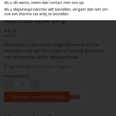
Als u dit wenst, neem dan contact met ons op.
Als u diepvriesproducten wilt bestellen, vergeet dan niet om
ook een thermo tas erbij te bestellen.
Muscovado suiker 500 gr
€4,75
Incl. btw
Muscovado suiker is een ongeraffineerde bruine
rietsuiker, ook wel Oer-suiker of Sucanat genoemd
met de typische zachte melasse smaak.
Op voorraad (11)
(Levertijd:1 - 2 dagen)
Hoeveelheid:
-
+
Toevoegen aan winkelwagen