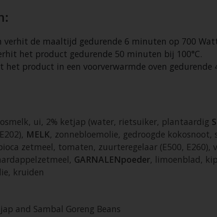
n:
en verhit de maaltijd gedurende 6 minuten op 700 Watt
 verhit het product gedurende 50 minuten bij 100°C.
erhit het product in een voorverwarmde oven gedurend
osmelk, ui, 2% ketjap (water, rietsuiker, plantaardig
S
 E202),
MELK
, zonnebloemolie, gedroogde kokosnoot, su
pioca zetmeel, tomaten, zuurteregelaar (E500, E260),
 aardappelzetmeel,
GARNALENpoeder
, limoenblad, ki
lie, kruiden
tjap and Sambal Goreng Beans