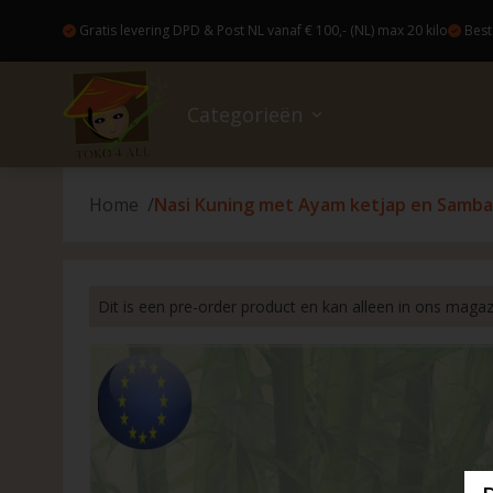
Gratis levering DPD & Post NL vanaf € 100,- (NL) max 20 kilo
Best
Categorieën
Home
Nasi Kuning met Ayam ketjap en Samba
Sale
Tegen 
Beleg
Colog
Access
Boeke
Lekker eten en drinken
Bakker
Gezon
Bakvo
Bloem
Kant en klaar maaltijden (Pre-
Dit is een pre-order product en kan alleen in ons maga
Conse
Haarp
Beze
Cadea
Order)
Insta
Huidv
Japan
Kahoy
Drogisterij
Drank
Nagel
Kaars
Parol 
Non-Food
Kruid
Tandv
Magic
Parel
Leuke extra's