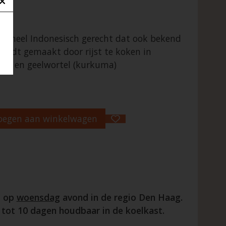
itioneel Indonesisch gerecht dat ook bekend
t wordt gemaakt door rijst te koken in
lon en geelwortel (kurkuma)
oegen aan winkelwagen
d op
woensdag
avond in de regio Den Haag.
 tot 10 dagen houdbaar in de koelkast.