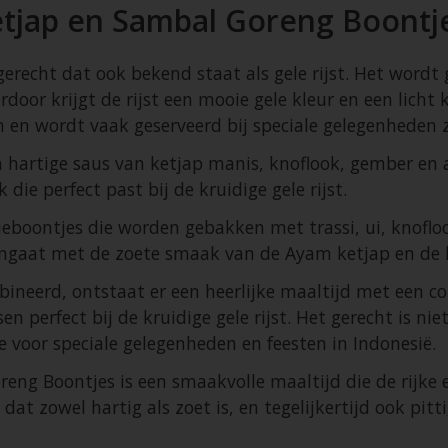
tjap en Sambal Goreng Boontj
gerecht dat ook bekend staat als gele rijst. Het wordt
door krijgt de rijst een mooie gele kleur en een licht
n en wordt vaak geserveerd bij speciale gelegenheden 
n hartige saus van ketjap manis, knoflook, gember en 
die perfect past bij de kruidige gele rijst.
eboontjes die worden gebakken met trassi, ui, knoflook
ngaat met de zoete smaak van de Ayam ketjap en de kru
neerd, ontstaat er een heerlijke maaltijd met een c
n perfect bij de kruidige gele rijst. Het gerecht is nie
ze voor speciale gelegenheden en feesten in Indonesië.
ng Boontjes is een smaakvolle maaltijd die de rijke 
at zowel hartig als zoet is, en tegelijkertijd ook pitti