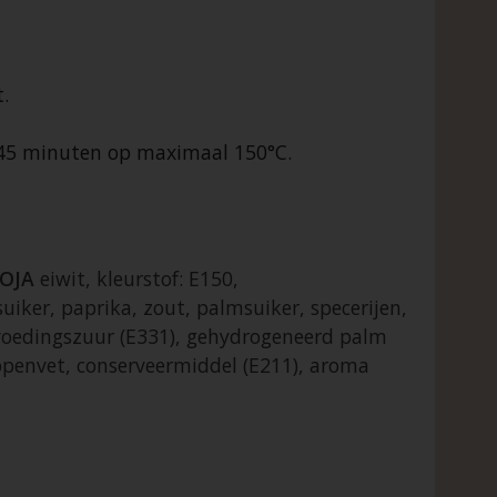
.
e 45 minuten op maximaal 150°C.
OJA
eiwit, kleurstof: E150,
iker, paprika, zout, palmsuiker, specerijen,
 voedingszuur (E331), gehydrogeneerd palm
ppenvet, conserveermiddel (E211), aroma