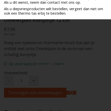
Als u dit wenst, neem dan contact met ons op.
Als u diepvriesproducten wilt bestellen, vergeet dan niet om
ook een thermo tas erbij te bestellen.
Omeletpan Konijntje 12 cm
€7,95
Incl. btw
Voeg een speelse en charmante touch toe aan je
ontbijt met onze Omeletpan in de vorm van een
schattig konijntje.
Op voorraad (3)
(Levertijd:1 - 2 dagen)
Hoeveelheid:
-
+
Toevoegen aan winkelwagen