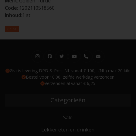
Merk
: Golden Turtle
Code
:
1202110518560
Inhoud
:1 st
China
Gratis levering DPD & Post NL vanaf € 100,- (NL) max 20 kilo
Bestel voor 10:00, zelfde werkdag verzonden
Verzenden al vanaf € 6,25
Categorieën
Sale
Lekker eten en drinken