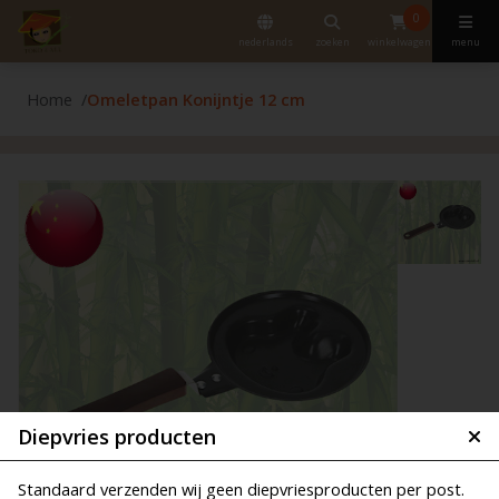
0
nederlands
zoeken
winkelwagen
menu
Home
Omeletpan Konijntje 12 cm
Diepvries producten
Standaard verzenden wij geen diepvriesproducten per post.