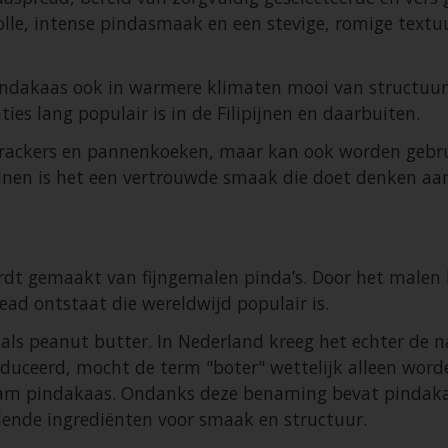
lle, intense pindasmaak en een stevige, romige textuur
indakaas ook in warmere klimaten mooi van structuur.
ies lang populair is in de Filipijnen en daarbuiten.
t, crackers en pannenkoeken, maar kan ook worden gebru
pijnen is het een vertrouwde smaak die doet denken aan 
dt gemaakt van fijngemalen pinda’s. Door het malen k
ead ontstaat die wereldwijd populair is.
 als
peanut butter
. In Nederland kreeg het echter de
duceerd, mocht de term "boter" wettelijk alleen word
m pindakaas. Ondanks deze benaming bevat pindakaas
lende ingrediënten voor smaak en structuur.