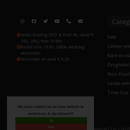
Categ
Gratis levering DPD & Post NL vanaf €
Sale
100,- (NL) max 20 kilo
Lekker et
Bestel voor 10:00, zelfde werkdag
verzonden
Kant en kl
Verzenden al vanaf € 6,25
Drogisteri
Non-Food
Leuke extr
Time-Out
Wij slaan cookies op om onze website te
verbeteren. Is dat akkoord?
Ja
Nee
© Copyright 2026 Toko 4 All
- Powered by
Ligh