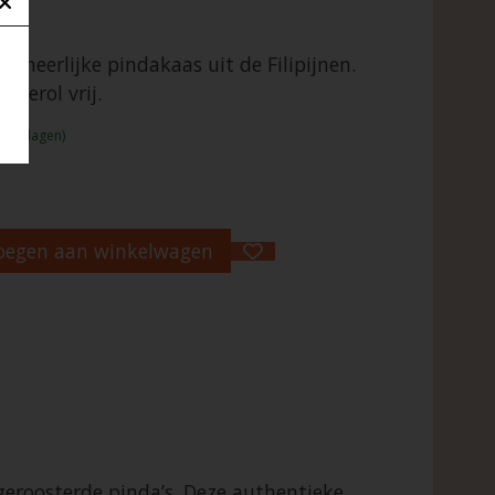
en heerlijke pindakaas uit de Filipijnen.
sterol vrij.
1 - 2 dagen)
oegen aan winkelwagen
s geroosterde pinda’s. Deze authentieke