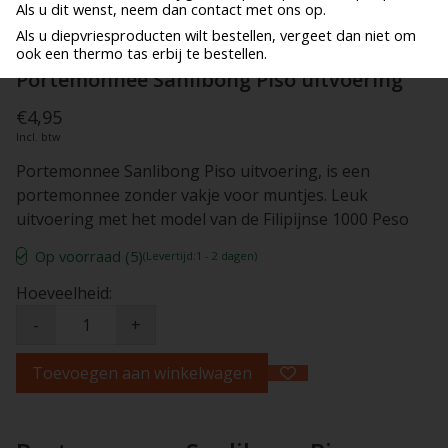
Als u dit wenst, neem dan contact met ons op.
Als u diepvriesproducten wilt bestellen, vergeet dan niet om
ook een thermo tas erbij te bestellen.
Portemonnee Sanlibong Piso uitvoering
€4,95
Incl. btw
Portemonnee Sanlibong Piso uitvoering, is een
portemonnee zonder vakje voor muntjes. Leuk
uitvoering met het model van de Filipijnse 1000 Peso
Op voorraad (5)
(Levertijd:1 - 2 dagen)
Hoeveelheid:
-
+
Toevoegen aan winkelwagen