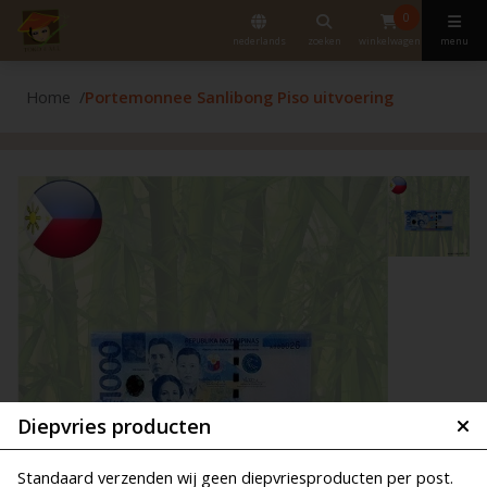
0
nederlands
zoeken
winkelwagen
menu
Home
Portemonnee Sanlibong Piso uitvoering
Diepvries producten
Standaard verzenden wij geen diepvriesproducten per post.