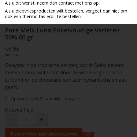
Als u dit wenst, neem dan contact met ons op.
Als u diepvriesproducten wilt bestellen, vergeet dan niet om
ook een thermo tas erbij te bestellen.
Pure Melk Luna Enkelvoudige Variëteit
50% 60 gr
€6,95
Incl. btw
Gelegen in de tropische bergen, wordt Saloy gevoed
met vers bronwater dat door de weelderige bossen
stroomt en de chocolade een zeer dynamische smaak
geeft.
Op voorraad (6)
(Levertijd:1 - 2 dagen)
Hoeveelheid:
-
+
Toevoegen aan winkelwagen