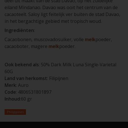
deel uit maakt van de stad Davao, op het zuidelijke
eiland Mindanao. Davao was ooit het centrum van de
cacaoteelt. Saloy ligt feitelijk ver buiten de stad Davao,
in het bergachtige gebied met tropisch woud.
Ingrediënten
:
Cacaobonen, muscovadosuiker, volle
melk
poeder,
cacaoboter, magere
melk
poeder.
Ook bekend als
: 50% Dark Milk Luna Single-Varietal
60G
Land van herkomst
: Filipijnen
Merk
: Auro
Code
: 4806531801897
Inhoud
:60 gr
Philippines