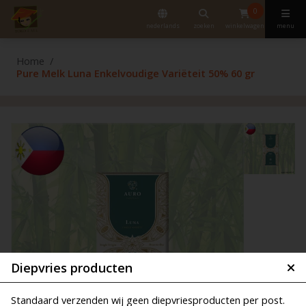
0
nederlands
zoeken
winkelwagen
menu
Home
Pure Melk Luna Enkelvoudige Variëteit 50% 60 gr
Diepvries producten
Standaard verzenden wij geen diepvriesproducten per post.