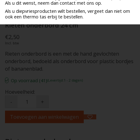
Als u dit wenst, neem dan contact met ons op.
Als u diepvriesproducten wilt bestellen, vergeet dan niet om
ook een thermo tas erbij te bestellen.
Rieten onderbord 24 cm
€2,50
Incl. btw
Rieten onderbord is een met de hand gevlochten
onderbord, bedoeld als onderbord voor plastic bordjes
of bananenblad.
Op voorraad (41)
(Levertijd:1 - 2 dagen)
Hoeveelheid:
-
+
Toevoegen aan winkelwagen