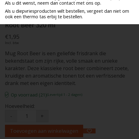
Als u dit wenst, neem dan contact met ons op.
Als u diepvriesproducten wilt bestellen, vergeet dan niet om
ook een thermo tas erbij te bestellen.
Root Beer 320 ml
€1,95
Incl. btw
Mug Root Beer is een geliefde frisdrank die
bekendstaat om zijn rijke, volle smaak en unieke
karakter. Deze klassieke root beer combineert zoete,
kruidige en aromatische tonen tot een verfrissende
drank met een eigen identiteit.
Op voorraad (21)
(Levertijd:1 - 2 dagen)
Hoeveelheid:
-
+
Toevoegen aan winkelwagen