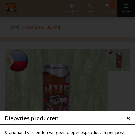
0
nederlands
zoeken
winkelwagen
menu
Home
Root Beer 320 ml
Diepvries producten
Standaard verzenden wij geen diepvriesproducten per post.