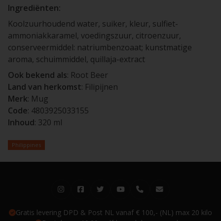
Ingrediënten:
Koolzuurhoudend water, suiker, kleur, sulfiet-
ammoniakkaramel, voedingszuur, citroenzuur,
conserveermiddel: natriumbenzoaat; kunstmatige
aroma, schuimmiddel, quillaja-extract
Ook bekend als
: Root Beer
Land van herkomst
: Filipijnen
Merk
: Mug
Code
: 4803925033155
Inhoud
: 320 ml
Philippines
Gratis levering DPD & Post NL vanaf € 100,- (NL) max 20 kilo