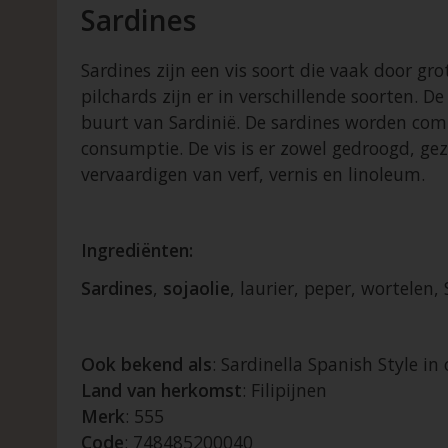
Sardines
Sardines zijn een vis soort die vaak door g
pilchards zijn er in verschillende soorten.
buurt van Sardinië. De sardines worden comme
consumptie. De vis is er zowel gedroogd, gez
vervaardigen van verf, vernis en linoleum.
Ingrediënten:
Sardines
,
sojaolie
, laurier, peper, wortelen
Ook bekend als
: Sardinella Spanish Style in 
Land van herkomst
: Filipijnen
Merk
: 555
Code
: 748485200040