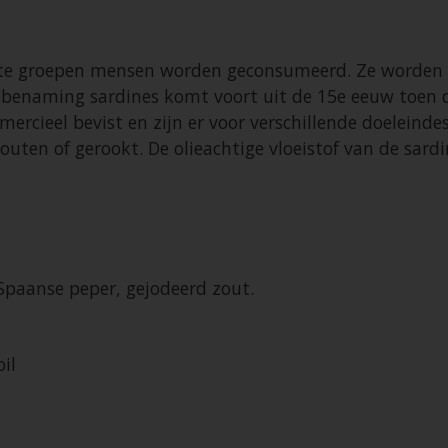
rote groepen mensen worden geconsumeerd. Ze worden va
 De benaming sardines komt voort uit de 15e eeuw toen
rcieel bevist en zijn er voor verschillende doeleinde
outen of gerookt. De olieachtige vloeistof van de sard
, Spaanse peper, gejodeerd zout.
oil