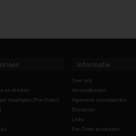
orieën
Informatie
Over ons
en en drinken
Verzendkosten
aar maaltijden (Pre-Order)
Algemene Voorwaarden
j
Disclaimer
Links
a's
Pre-Order producten