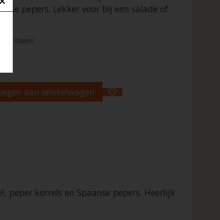
anse pepers. Lekker voor bij een salade of
:1 - 2 dagen)
oegen aan winkelwagen
l, peper korrels en Spaanse pepers. Heerlijk