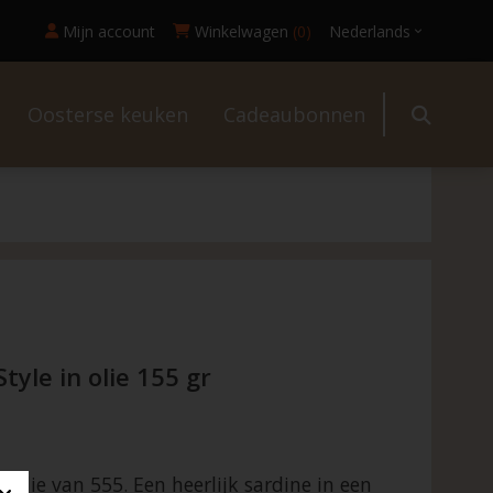
Mijn account
Winkelwagen
(0)
Nederlands
Oosterse keuken
Cadeaubonnen
l
tyle in olie 155 gr
n olie van 555. Een heerlijk sardine in een