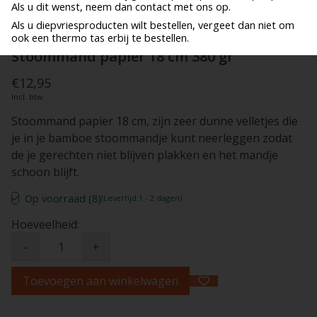
Als u dit wenst, neem dan contact met ons op.
Als u diepvriesproducten wilt bestellen, vergeet dan niet om
ook een thermo tas erbij te bestellen.
Stoommand papier 18 cm 380 gr
€12,95
Incl. btw
Stoommand papier 18 cm, zijn zeer dunne velletjes die
je in je bamboe stoommandje kunt neerleggen zodat
de je gerechten niet blijven plakken en het mandje
schoon blijft.
Op voorraad (8)
(Levertijd:1 - 2 dagen)
Hoeveelheid:
-
+
Toevoegen aan winkelwagen