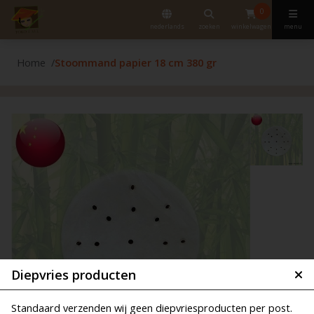
0
nederlands
zoeken
winkelwagen
menu
Home
Stoommand papier 18 cm 380 gr
Diepvries producten
Standaard verzenden wij geen diepvriesproducten per post.