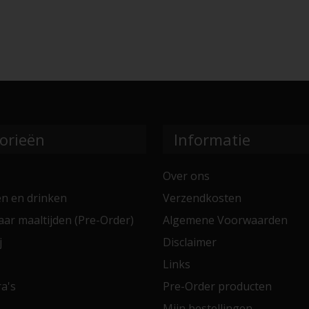
orieën
Informatie
Over ons
en en drinken
Verzendkosten
aar maaltijden (Pre-Order)
Algemene Voorwaarden
j
Disclaimer
Links
a's
Pre-Order producten
Mijn bestellingen