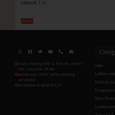
Inhoud
: 1 st.
China
Categ
Gratis levering DPD & Post NL vanaf €
Sale
100,- (NL) max 20 kilo
Lekker et
Bestel voor 10:00, zelfde werkdag
verzonden
Kant en kl
Verzenden al vanaf € 6,25
Drogisteri
Non-Food
Leuke extr
Time-Out