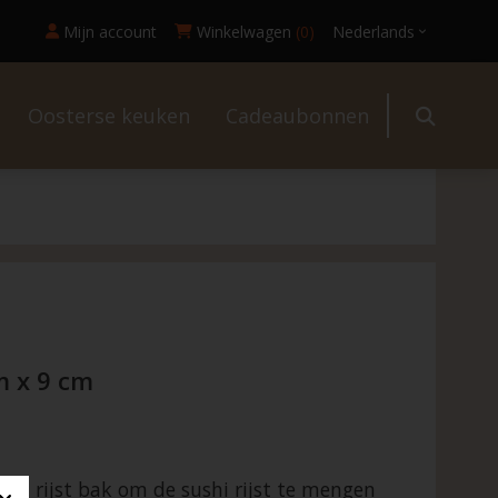
Mijn account
Winkelwagen
(0)
Nederlands
Oosterse keuken
Cadeaubonnen
l
m x 9 cm
ten rijst bak om de sushi rijst te mengen