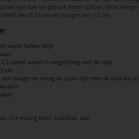
ten rijst bak na gebruik direct schoon. Deze Hangiri
k heeft een Ø 33 cm een hoogte van 7,5 cm.
e:
t water helder blijft
staan
 1,2 zoveel water in vergelijking met de rijst
 5 cm
in een hangiri en meng de sushi rijst met de otafuku az
 koud is
maken
wl, rice mixing bowl, sushibak, oke