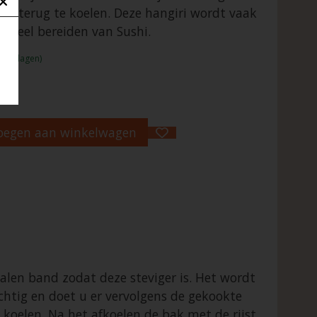
eze terug te koelen. Deze hangiri wordt vaak
ioneel bereiden van Sushi.
1 - 2 dagen)
oegen aan winkelwagen
len band zodat deze steviger is. Het wordt
htig en doet u er vervolgens de gekookte
 koelen. Na het afkoelen de bak met de rijst