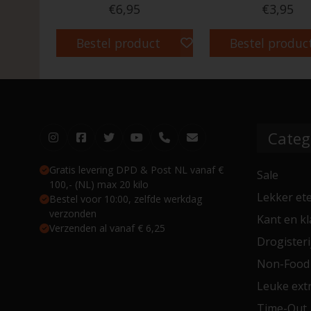
€6,95
€3,95
Bestel product
Bestel produc
Categ
Gratis levering DPD & Post NL vanaf €
Sale
100,- (NL) max 20 kilo
Lekker et
Bestel voor 10:00, zelfde werkdag
verzonden
Kant en kl
Verzenden al vanaf € 6,25
Drogisteri
Non-Food
Leuke extr
Time-Out