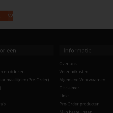
t
orieën
Informatie
Over ons
en en drinken
Verzendkosten
aar maaltijden (Pre-Order)
Algemene Voorwaarden
j
Disclaimer
Links
a's
Pre-Order producten
Mijn bestellingen