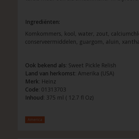
Ingrediënten:
Komkommers, kool, water, zout, calciumchlor
conserveermiddelen, guargom, aluin, xanth
Ook bekend als
: Sweet Pickle Relish
Land van herkomst
: Amerika (USA)
Merk
: Heinz
Code
: 01313703
Inhoud
: 375 ml ( 12.7 fl Oz)
America