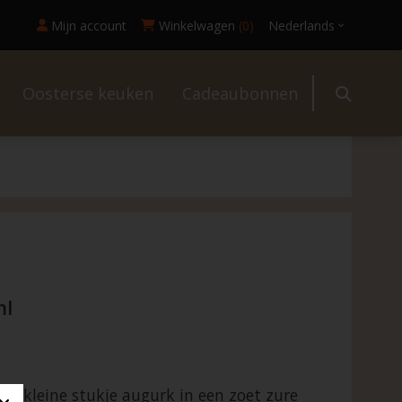
Mijn account
Winkelwagen
(0)
Nederlands
Oosterse keuken
Cadeaubonnen
l
ml
ijn kleine stukje augurk in een zoet zure