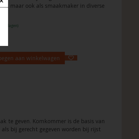
erecht maar ook als smaakmaker in diverse
1 - 2 dagen)
oegen aan winkelwagen
maak te geven. Komkommer is de basis van
ls bij gerecht gegeven worden bij rijst