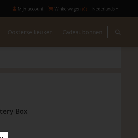
Mijn account
Winkelwagen
(0)
Nederlands
Oosterse keuken
Cadeaubonnen
l
tery Box