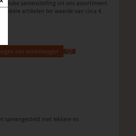
ze leuke samenstelling uit ons assortiment.
 lekkere artikelen ter waarde van circa €
oegen aan winkelwagen
ket samengesteld met lekkere en