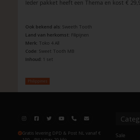
Ieder pakket heeft een Thema en kost € 29,9
Ook bekend als
: Sweeth Tooth
Land van herkomst
: Filipijnen
Merk
: Toko 4 All
Code
: Sweet Tooth MB
Inhoud
: 1 set
Philippines
Categ
Gratis levering DPD & Post NL vanaf €
Sale
100,- (NL) max 20 kilo