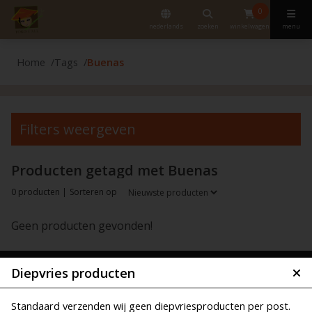
0
nederlands
zoeken
winkelwagen
menu
Home
Tags
Buenas
Filters weergeven
Producten getagd met Buenas
0 producten |
Sorteren op
Geen producten gevonden!
Diepvries producten
Standaard verzenden wij geen diepvriesproducten per post.