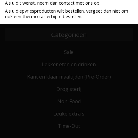
Als u dit wenst, neem dan contact met ons op.
Gratis levering DPD & Post NL vanaf € 100,- (NL) max 20 kilo
Als u diepvriesproducten wilt bestellen, vergeet dan niet om
Bestel voor 10:00, zelfde werkdag verzonden
ook een thermo tas erbij te bestellen.
Verzenden al vanaf € 6,25
Categorieën
Sale
Lekker eten en drinken
Kant en klaar maaltijden (Pre-Order)
Drogisterij
Non-Food
Leuke extra's
Time-Out