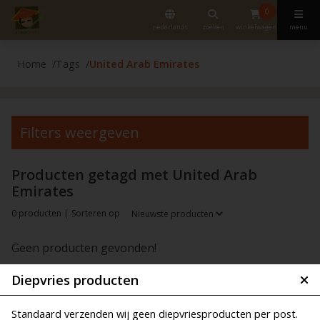
0
nederlands
zoeken
winkelwagen
menu
Home
Tags
United Arab Emirates
Filters weergeven
Producten getagd met United Arab
Emirates
0 producten |
Sorteren op
Geen producten gevonden!
Diepvries producten
Standaard verzenden wij geen diepvriesproducten per post.