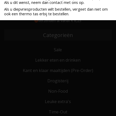
Als u dit wenst, neem dan contact met ons op.
Als u diepvriesproducten wilt bestellen, vergeet dan niet om
Gratis levering DPD & Post NL vanaf € 100,- (NL) max 20 kilo
ook een thermo tas erbij te bestellen.
Bestel voor 10:00, zelfde werkdag verzonden
Verzenden al vanaf € 6,25
Categorieën
Sale
Lekker eten en drinken
Kant en klaar maaltijden (Pre-Order)
Drogisterij
Non-Food
Leuke extra's
Time-Out