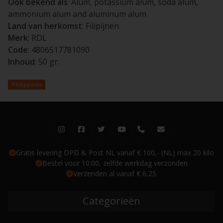
Ook bekend als
: Alum, potassium alum, soda alum,
ammonium alum and aluminum alum
Land van herkomst
: Filipijnen
Merk
: RDL
Code
: 4806517781090
Inhoud
: 50 gr.
Philippines
Gratis levering DPD & Post NL vanaf € 100,- (NL) max 20 kilo
Bestel voor 10:00, zelfde werkdag verzonden
Verzenden al vanaf € 6,25
Categorieën