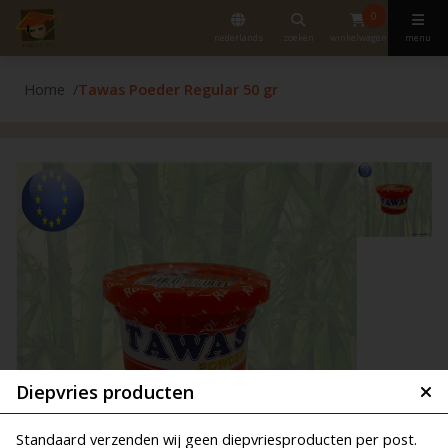
0
nederlands
zoeken
winkelwagen
menu
Home
Tawas Poeder Regular 50 gr
Diepvries producten
Standaard verzenden wij geen diepvriesproducten per post.