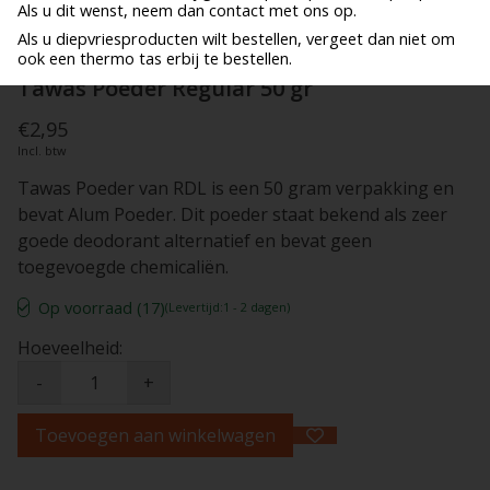
Als u dit wenst, neem dan contact met ons op.
Als u diepvriesproducten wilt bestellen, vergeet dan niet om
ook een thermo tas erbij te bestellen.
Tawas Poeder Regular 50 gr
€2,95
Incl. btw
Tawas Poeder van RDL is een 50 gram verpakking en
bevat Alum Poeder. Dit poeder staat bekend als zeer
goede deodorant alternatief en bevat geen
toegevoegde chemicaliën.
Op voorraad (17)
(Levertijd:1 - 2 dagen)
Hoeveelheid:
-
+
Toevoegen aan winkelwagen