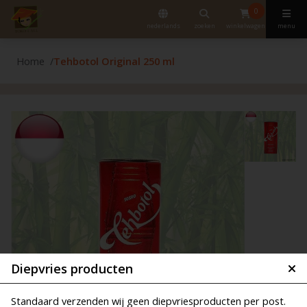
0
nederlands
zoeken
winkelwagen
menu
Home
Tehbotol Original 250 ml
Diepvries producten
Standaard verzenden wij geen diepvriesproducten per post.