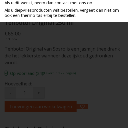
Als u dit wenst, neem dan contact met ons op.
Als u diepvriesproducten wilt bestellen, vergeet dan niet om
ook een thermo tas erbij te bestellen.
Tehbotol Original 250 ml
€65,00
Incl. btw
Tehbotol Original van Sosro is een jasmijn thee drank
die het lekkerste wanneer deze ijskoud gedronken
wordt.
Op voorraad (24)
(Levertijd:1 - 2 dagen)
Hoeveelheid:
-
+
Toevoegen aan winkelwagen