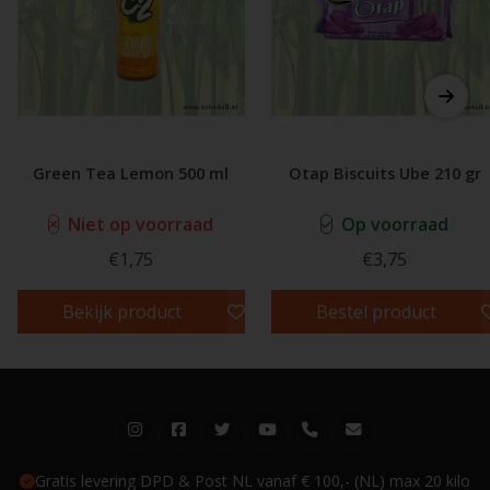
Green Tea Lemon 500 ml
Otap Biscuits Ube 210 gr
Niet op voorraad
Op voorraad
€1,75
€3,75
Bekijk product
Bestel product
Gratis levering DPD & Post NL vanaf € 100,- (NL) max 20 kilo