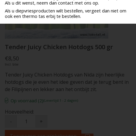
Als u dit wenst, neem dan contact met ons op.
Als u diepvriesproducten wilt bestellen, vergeet dan niet om
ook een thermo tas erbij te bestellen.
Tender Juicy Chicken Hotdogs 500 gr
€8,50
Incl. btw
Tender Juicy Chicken Hotdogs van Nida zijn heerlijke
hotdogs die je even het idee geven dat je terug bent in
de Filipijnen en lekker aan het ontbijt zit.
Op voorraad (2)
(Levertijd:1 - 2 dagen)
Hoeveelheid:
-
+
Toevoegen aan winkelwagen