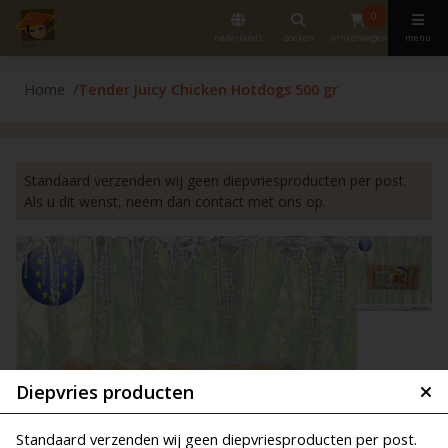
0
nederlands
zoeken
winkelwagen
menu
Home
Tender Juicy Chicken Hotdogs 500 gr
Standaard verzenden wij geen diepvriesproducten per post.
Als u dit wenst, neem dan contact met ons op.
Diepvries producten
Standaard verzenden wij geen diepvriesproducten per post.