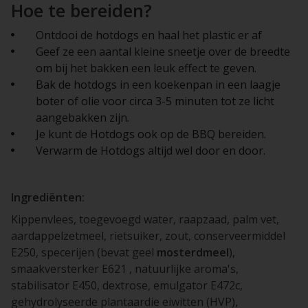
Hoe te bereiden?
Ontdooi de hotdogs en haal het plastic er af
Geef ze een aantal kleine sneetje over de breedte
om bij het bakken een leuk effect te geven.
Bak de hotdogs in een koekenpan in een laagje
boter of olie voor circa 3-5 minuten tot ze licht
aangebakken zijn.
Je kunt de Hotdogs ook op de BBQ bereiden.
Verwarm de Hotdogs altijd wel door en door.
Ingrediënten:
Kippenvlees, toegevoegd water, raapzaad, palm vet,
aardappelzetmeel, rietsuiker, zout, conserveermiddel
E250, specerijen (bevat geel
mosterdmeel
),
smaakversterker E621 , natuurlijke aroma's,
stabilisator E450, dextrose, emulgator E472c,
gehydrolyseerde plantaardie eiwitten (HVP),