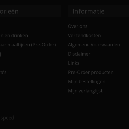
orieën
Informatie
Over ons
en en drinken
Verzendkosten
aar maaltijden (Pre-Order)
Algemene Voorwaarden
j
Disclaimer
Links
a's
Pre-Order producten
Mijn bestellingen
Mijn verlanglijst
tspeed