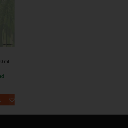
00 ml
ad
t