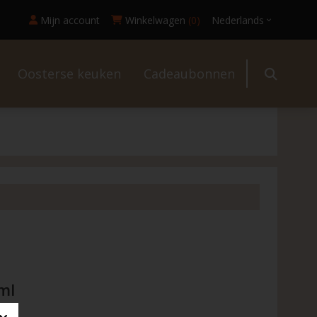
Mijn account
Winkelwagen
(0)
Nederlands
Oosterse keuken
Cadeaubonnen
l
ml