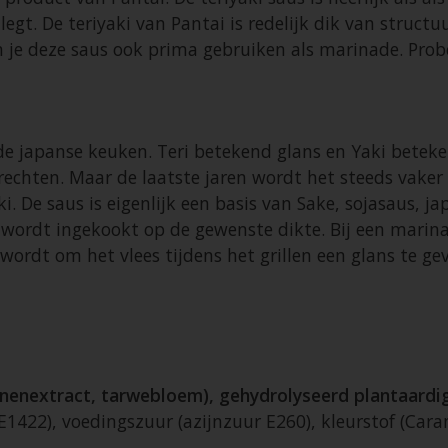
legt. De teriyaki van Pantai is redelijk dik van structu
 kun je deze saus ook prima gebruiken als marinade. P
de japanse keuken. Teri betekend glans en Yaki beteke
erechten. Maar de laatste jaren wordt het steeds vake
ki. De saus is eigenlijk een basis van Sake, sojasaus, 
wordt ingekookt op de gewenste dikte. Bij een marinad
wordt om het vlees tijdens het grillen een glans te ge
nenextract, tarwebloem), gehydrolyseerd plantaardig
1422), voedingszuur (azijnzuur E260), kleurstof (Cara