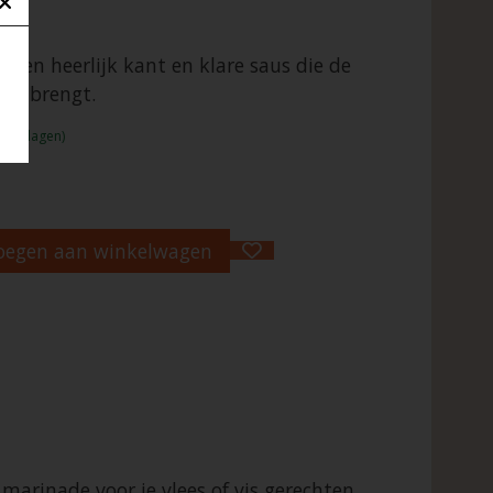
, een heerlijk kant en klare saus die de
uis brengt.
1 - 2 dagen)
oegen aan winkelwagen
 marinade voor je vlees of vis gerechten