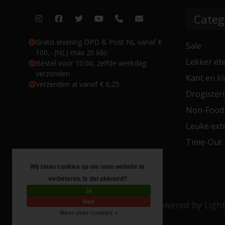
Categ
Gratis levering DPD & Post NL vanaf €
Sale
100,- (NL) max 20 kilo
Lekker et
Bestel voor 10:00, zelfde werkdag
verzonden
Kant en kl
Verzenden al vanaf € 6,25
Drogisteri
Non-Food
Leuke extr
Time-Out
Wij slaan cookies op om onze website te
verbeteren. Is dat akkoord?
Ja
Nee
© Copyright 2026 Toko 4 All
- Powered by
Ligh
Meer over cookies »