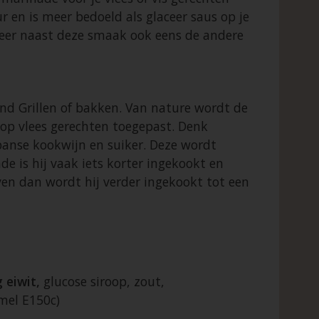
ur en is meer bedoeld als glaceer saus op je
robeer naast deze smaak ook eens de andere
nd Grillen of bakken. Van nature wordt de
r op vlees gerechten toegepast. Denk
japanse kookwijn en suiker. Deze wordt
e is hij vaak iets korter ingekookt en
ven dan wordt hij verder ingekookt tot een
 eiwit,
glucose siroop, zout,
mel E150c)