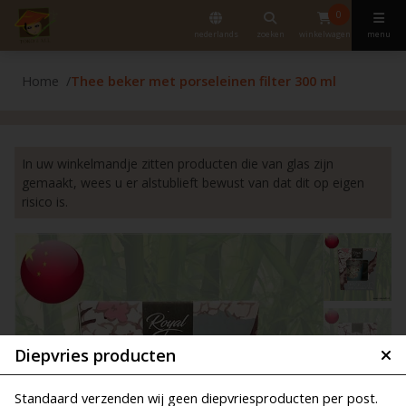
0
nederlands
zoeken
winkelwagen
menu
Home
Thee beker met porseleinen filter 300 ml
In uw winkelmandje zitten producten die van glas zijn
gemaakt, wees u er alstublieft bewust van dat dit op eigen
risico is.
Diepvries producten
Standaard verzenden wij geen diepvriesproducten per post.