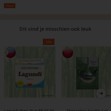
China
Dit vind je misschien ook leuk
Sale
Lagundi thee 20 gr BB 07-03-
Theezakjes houder 1 st