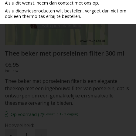
Als u dit wenst, neem dan contact met ons op.
Als u diepvriesproducten wilt bestellen, vergeet dan niet om
ook een thermo tas erbij te bestellen.
Thee beker met porseleinen filter 300 ml
€6,95
Incl. btw
Thee beker met porseleinen filter is een elegante
theekop met een ingebouwd filter van porselein, dat is
ontworpen om een ​​gemakkelijke en smaakvolle
theesmaakervaring te bieden.
Op voorraad (2)
(Levertijd:1 - 2 dagen)
Hoeveelheid:
-
+