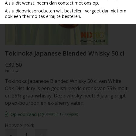
Als u dit wenst, neem dan contact met ons op.
Als u diepvriesproducten wilt bestellen, vergeet dan niet om
ook een thermo tas erbij te bestellen.
Tokinoka Japanese Blended Whisky 50 cl
€39,50
Incl. btw
Tokinoka Japanese Blended Whisky 50 cl van White
Oak Distillery is een gedistilleerde drank van 75% malt
en 25% graanwhisky. Deze whisky heeft 3 jaar gerijpt
op ex-bourbon en ex-sherry vaten
Op voorraad (1)
(Levertijd:1 - 2 dagen)
Hoeveelheid:
-
+