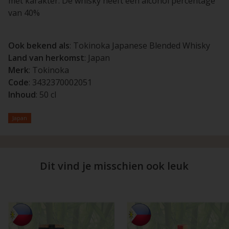
mét karakter. De whisky heeft een alcohol percentage
van 40%
Ook bekend als
: Tokinoka Japanese Blended Whisky
Land van herkomst
: Japan
Merk
: Tokinoka
Code
: 3432370002051
Inhoud
: 50 cl
Japan
Dit vind je misschien ook leuk