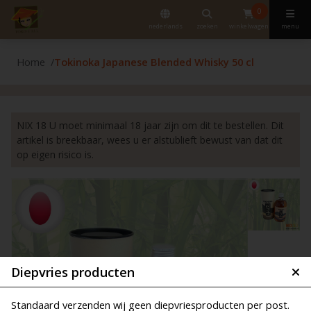
0
nederlands
zoeken
winkelwagen
menu
Home
Tokinoka Japanese Blended Whisky 50 cl
NIX 18 U moet minimaal 18 jaar zijn om dit te bestellen. Dit
artikel is breekbaar, wees u er alstublieft bewust van dat dit
op eigen risico is.
Diepvries producten
Standaard verzenden wij geen diepvriesproducten per post.