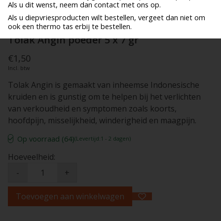
Als u dit wenst, neem dan contact met ons op.
Als u diepvriesproducten wilt bestellen, vergeet dan niet om
ook een thermo tas erbij te bestellen.
Tolak Angin poeder 5 x 7 gr
€1,50
Incl. btw
Tolak Angin is gemaakt van inheemse Indonesische
kruiden en is gunstig om te helpen bij het verlichten
van verkoudheid en symptomen zoals koorts,
hoofdpijn, misselijkheid, winderigheid en maagpijn.
Op voorraad (64)
(Levertijd:1 - 2 dagen)
Hoeveelheid:
-
+
Toevoegen aan winkelwagen