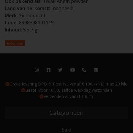
Ook bekend als:
Tolak Angin powder
Land van herkomst:
Indonesië
Merk:
Sidomuncul
Code:
8998898101119
Inhoud:
5 x 7 gr
Indonesia
Gratis levering DPD & Post NL vanaf € 100,- (NL) max 20 kilo
Bestel voor 10:00, zelfde werkdag verzonden
Verzenden al vanaf € 6,25
Categorieën
Sale