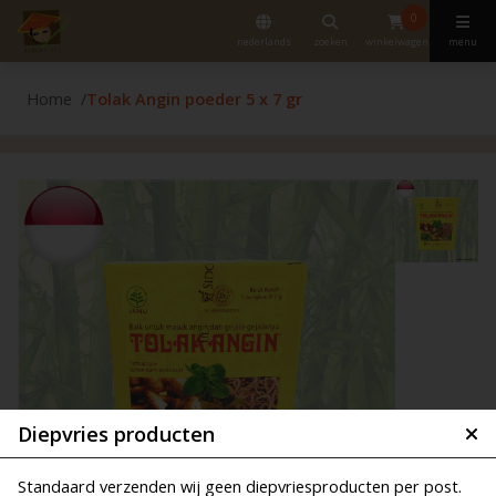
0
nederlands
zoeken
winkelwagen
menu
Home
Tolak Angin poeder 5 x 7 gr
Diepvries producten
Standaard verzenden wij geen diepvriesproducten per post.