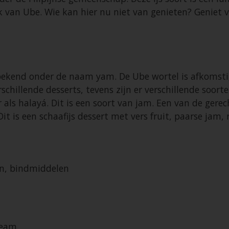
k van Ube. Wie kan hier nu niet van genieten? Geniet 
bekend onder de naam yam. De Ube wortel is afkomstig u
schillende desserts, tevens zijn er verschillende soor
ar als halayá. Dit is een soort van jam. Een van de ger
 Dit is een schaafijs dessert met vers fruit, paarse ja
en, bindmiddelen
ream