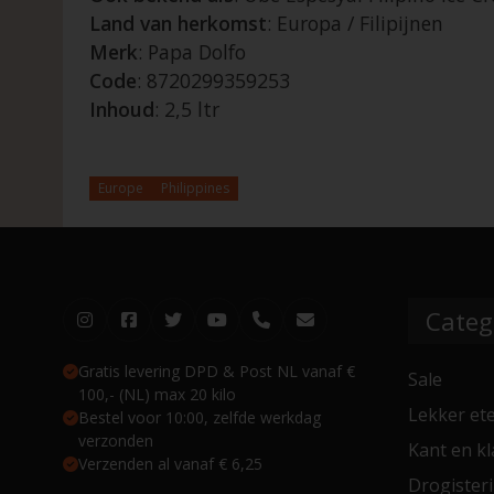
Land van herkomst
: Europa / Filipijnen
Merk
: Papa Dolfo
Code
: 8720299359253
Inhoud
: 2,5 ltr
Europe
Philippines
Categ
Gratis levering DPD & Post NL vanaf €
Sale
100,- (NL) max 20 kilo
Lekker et
Bestel voor 10:00, zelfde werkdag
verzonden
Kant en kl
Verzenden al vanaf € 6,25
Drogisteri