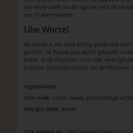
van verse melk uit de regio en met de smaa
van te watertanden.
Ube Wortel
De wortel is een knol achtig gewas ook wel 
grootte. De Paarse jam wordt gebruikt in ver
kokos. In de Filipijnen is het ook verkrijgba
populair halo-halo dessert uit de Filipijnen.
Ingrediënten:
Volle
melk
, suiker,
room
, plantaardige vett
Allergie: melk, noten
Ook bekend als
: Ube Espesyal Filipino Ice C