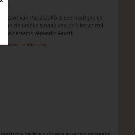
e Cream van Papa Dolfo is een heerlijke ijs
ten van de unieke smaak van de Ube wortel
iverse desserts verwerkt wordt.
d:Neem contact met ons op)
antastische zachte culinaire ervaring gemaakt