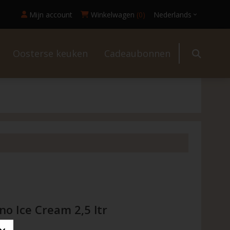
Mijn account
Winkelwagen
(0)
Nederlands
Oosterse keuken
Cadeaubonnen
l
no Ice Cream 2,5 ltr