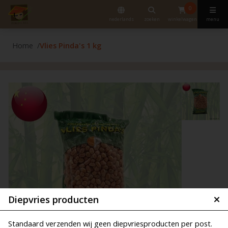
0
nederlands
zoeken
winkelwagen
menu
Home
Vlies Pinda's 1 kg
Diepvries producten
Standaard verzenden wij geen diepvriesproducten per post.