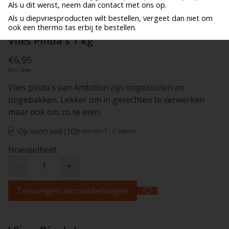
Als u dit wenst, neem dan contact met ons op.
Als u diepvriesproducten wilt bestellen, vergeet dan niet om
ook een thermo tas erbij te bestellen.
Vlies Pinda's 1 kg
€6,95
Incl. btw
Vlies pinda's van Ambition zijn ongezouten en
ongebakken. Lekker om in gerechten te verwerken
maar ook om zo te eten.
Op voorraad (10)
(Levertijd:1 - 2 dagen)
Hoeveelheid:
-
+
Toevoegen aan winkelwagen