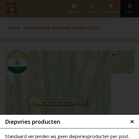
0
nederlands
zoeken
winkelwagen
menu
Home
White Musk Wierook stokjes 20 st
Diepvries producten
Standaard verzenden wij geen diepvriesproducten per post.