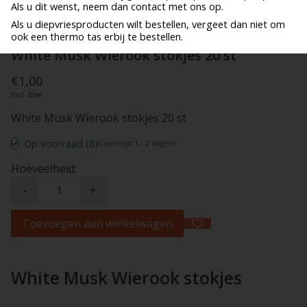
Als u dit wenst, neem dan contact met ons op.
Als u diepvriesproducten wilt bestellen, vergeet dan niet om
ook een thermo tas erbij te bestellen.
White Musk Wierook stokjes 20 st
€1,00
Incl. btw
White Musk Wierook stokjes 20 st
Op voorraad (8)
(Levertijd:1 - 2 dagen)
Hoeveelheid:
-
+
Toevoegen aan winkelwagen
White Musk Wierook stokjes