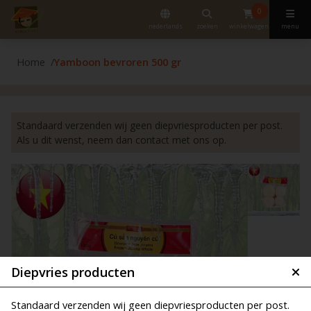
0
nederlands
zoeken
winkelwagen
menu
Home
Yamboon bevroren 500 gr
Standaard verzenden wij geen diepvriesproducten per post.
Als u dit wenst, neem dan contact met ons op.
Diepvries producten
Standaard verzenden wij geen diepvriesproducten per post.