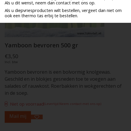
Als u dit wenst, neem dan contact met ons op.
Als u diepvriesproducten wilt bestellen, vergeet dan niet om
ook een thermo tas erbij te bestellen.
Yamboon bevroren 500 gr
€3,50
Incl. btw
Yamboon bevroren is een bolvormig knolgewas.
Geschild en in blokjes gesneden toe te voegen aan
salades of rauwkost. Roerbakken in wokgerechten of
in de soep.
Niet op voorraad
(Levertijd:Neem contact met ons op)
Mail mij