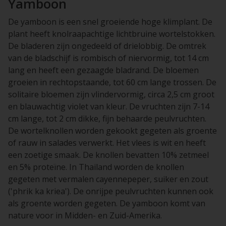
Yamboon
De yamboon is een snel groeiende hoge klimplant. De
plant heeft knolraapachtige lichtbruine wortelstokken.
De bladeren zijn ongedeeld of drielobbig. De omtrek
van de bladschijf is rombisch of niervormig, tot 14 cm
lang en heeft een gezaagde bladrand. De bloemen
groeien in rechtopstaande, tot 60 cm lange trossen. De
solitaire bloemen zijn vlindervormig, circa 2,5 cm groot
en blauwachtig violet van kleur. De vruchten zijn 7-14
cm lange, tot 2 cm dikke, fijn behaarde peulvruchten.
De wortelknollen worden gekookt gegeten als groente
of rauw in salades verwerkt. Het vlees is wit en heeft
een zoetige smaak. De knollen bevatten 10% zetmeel
en 5% proteïne. In Thailand worden de knollen
gegeten met vermalen cayennepeper, suiker en zout
('phrik ka kriea'). De onrijpe peulvruchten kunnen ook
als groente worden gegeten. De yamboon komt van
nature voor in Midden- en Zuid-Amerika.