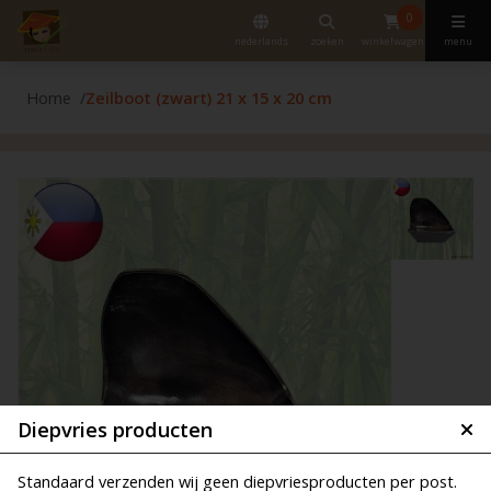
0
nederlands
zoeken
winkelwagen
menu
Home
Zeilboot (zwart) 21 x 15 x 20 cm
Diepvries producten
Standaard verzenden wij geen diepvriesproducten per post.