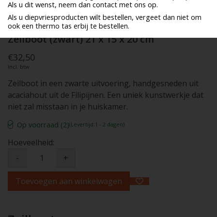
Als u dit wenst, neem dan contact met ons op.
Als u diepvriesproducten wilt bestellen, vergeet dan niet om
ook een thermo tas erbij te bestellen.
Zeilboot (zwart) 21 x 15 x 20 cm
€32,50
Incl. btw
Zeilboot in een zwarte uitvoering, handgesneden uit
acaciahout uit de Filipijnen. Een uniek kunstwerkje dat
niet zal misstaan in je huiskamer.
Op voorraad (2)
(Levertijd:1 - 2 dagen)
Hoeveelheid:
-
+
Toevoegen aan winkelwagen