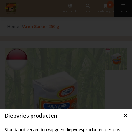
0
nederlands
zoeken
winkelwagen
menu
Home
Aren Suiker 250 gr
Diepvries producten
Standaard verzenden wij geen diepvriesproducten per post.