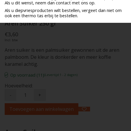
Als u dit wenst, neem dan contact met ons op.
Als u diepvriesproducten wilt bestellen, vergeet dan niet om
ook een thermo tas erbij te bestellen.
Aren Suiker 250 gr
€3,60
Incl. btw
Aren suiker is een palmsuiker gewonnen uit de aren
palmboom. De kleur is donkerder en meer koffie
karamel achtig.
Op voorraad (11)
(Levertijd:1 - 2 dagen)
Hoeveelheid:
-
+
Toevoegen aan winkelwagen