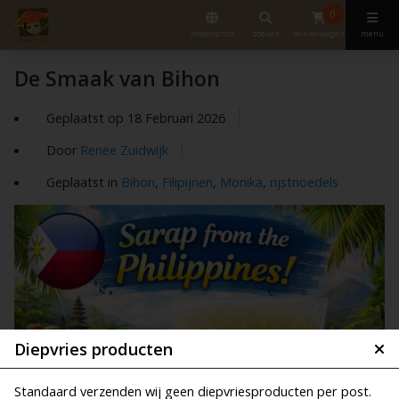
0
nederlands
zoeken
winkelwagen
menu
De Smaak van Bihon
Geplaatst op
18 Februari 2026
Door
Renee Zuidwijk
Geplaatst in
Bihon
,
Filipijnen
,
Monika
,
rijstnoedels
Diepvries producten
Standaard verzenden wij geen diepvriesproducten per post.