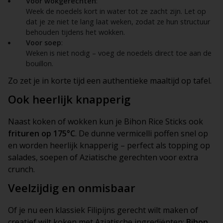
Voor wokgerechten
:
Week de noedels kort in water tot ze zacht zijn. Let op
dat je ze niet te lang laat weken, zodat ze hun structuur
behouden tijdens het wokken.
Voor soep
:
Weken is niet nodig – voeg de noedels direct toe aan de
bouillon.
Zo zet je in korte tijd een authentieke maaltijd op tafel.
Ook heerlijk knapperig
Naast koken of wokken kun je Bihon Rice Sticks ook
frituren op 175°C
. De dunne vermicelli poffen snel op
en worden heerlijk knapperig – perfect als topping op
salades, soepen of Aziatische gerechten voor extra
crunch.
Veelzijdig en onmisbaar
Of je nu een klassiek Filipijns gerecht wilt maken of
creatief wilt koken met Aziatische ingrediënten:
Bihon