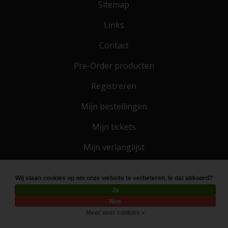
Sitemap
Links
Contact
Pre-Order producten
Registreren
Mijn bestellingen
Mijn tickets
Mijn verlanglijst
Wij slaan cookies op om onze website te verbeteren. Is dat akkoord?
© Copyright 2026 Toko 4 All
- Powered by
Lightspeed
Ja
Nee
Meer over cookies »