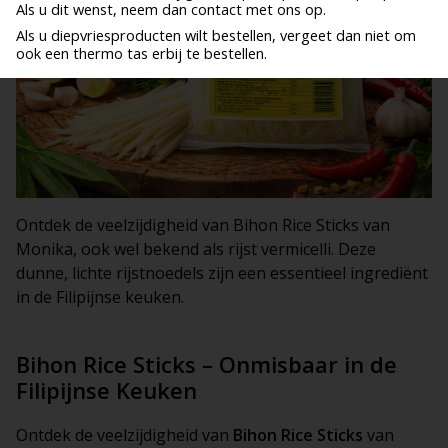
Als u dit wenst, neem dan contact met ons op.
Als u diepvriesproducten wilt bestellen, vergeet dan niet om
ook een thermo tas erbij te bestellen.
Ontdek de veelzijdigheid van Bihon Rice Sticks van
Monika, ook wel bekend als rijst vermicelli. Deze
dunne, lichte rijstnoedels zijn een essentieel ingrediënt
in de Filipijnse keuken.
Bihon Rice Sticks – Onmisbaar in de
Filipijnse Keuken
Ontdek de veelzijdigheid van
Bihon Rice Sticks
van