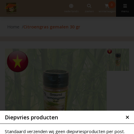
0
nederlands
zoeken
winkelwagen
menu
Home
Citroengras gemalen 30 gr
Diepvries producten
Standaard verzenden wij geen diepvriesproducten per post.