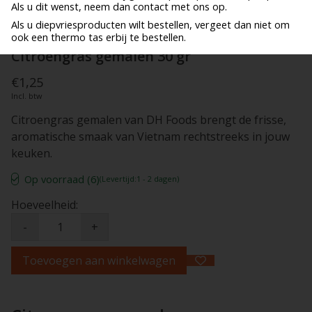
Als u dit wenst, neem dan contact met ons op.
Als u diepvriesproducten wilt bestellen, vergeet dan niet om
ook een thermo tas erbij te bestellen.
Citroengras gemalen 30 gr
€1,25
Incl. btw
Citroengras gemalen van DH Foods brengt de frisse,
aromatische smaak van Vietnam rechtstreeks in jouw
keuken.
Op voorraad (6)
(Levertijd:1 - 2 dagen)
Hoeveelheid:
-
+
Toevoegen aan winkelwagen