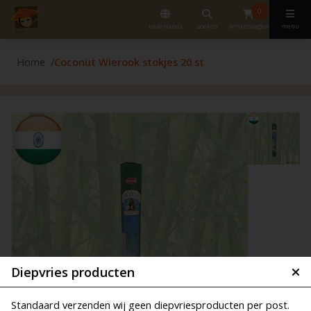
0
nederlands
zoeken
winkelwagen
menu
Home
Coconut Wierook stokjes 20 st
Diepvries producten
Standaard verzenden wij geen diepvriesproducten per post.