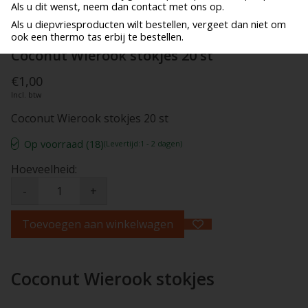
Als u dit wenst, neem dan contact met ons op.
Als u diepvriesproducten wilt bestellen, vergeet dan niet om
ook een thermo tas erbij te bestellen.
Coconut Wierook stokjes 20 st
€1,00
Incl. btw
Coconut Wierook stokjes 20 st
Op voorraad (18)
(Levertijd:1 - 2 dagen)
Hoeveelheid:
-
+
Toevoegen aan winkelwagen
Coconut Wierook stokjes