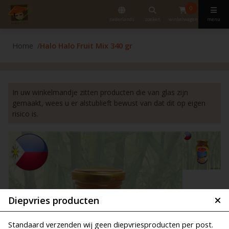
0
nederlands
zoeken
winkelwagen
menu
Home
Halo Halo Fruit Mix 340 gr
In uw winkelmandje zitten producten die van glas zijn
gemaakt, wees u er alstublieft bewust van dat dit op eigen
risico is.
Diepvries producten
Standaard verzenden wij geen diepvriesproducten per post.