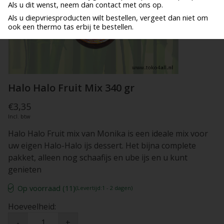
Als u dit wenst, neem dan contact met ons op.
Als u diepvriesproducten wilt bestellen, vergeet dan niet om
ook een thermo tas erbij te bestellen.
Halo Halo Fruit Mix 340 gr
€3,35
Incl. btw
Halo Halo Fruit mix van Monika is een ideale mix voor
uw eigen Halo-Halo ijs dessert. Het bijna complete
pakket, alleen nog schaafijs en ube ijs en u kunt
genieten
Op voorraad (11)
(Levertijd:1 - 2 dagen)
Hoeveelheid:
-
+