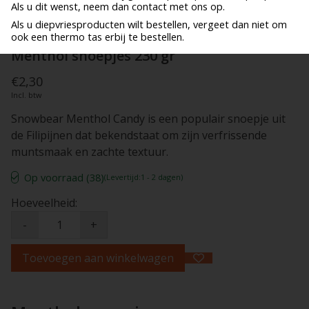
Als u dit wenst, neem dan contact met ons op.
Als u diepvriesproducten wilt bestellen, vergeet dan niet om
ook een thermo tas erbij te bestellen.
Menthol snoepjes 230 gr
€2,30
Incl. btw
Snowbear Menthol Candy is een populair snoepje uit
de Filipijnen dat bekendstaat om zijn verfrissende
muntsmaak en zachte textuur.
Op voorraad (38)
(Levertijd:1 - 2 dagen)
Hoeveelheid:
-
+
Toevoegen aan winkelwagen