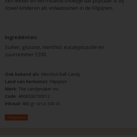
Een lekker en verfrissend snoepje dat populair is bij
zowel kinderen als volwassenen in de Filipijnen.
Ingrediënten:
Suiker, glucose, menthol, eucalyptusolie en
zuurremmer E330
Ook bekend als
: Menthol Ball Candy
Land van herkomst
: Filipijnen
Merk
: The candymaker inc.
Code
: 4806500730012
Inhoud
: 480 gr circa 100 st.
Philippines