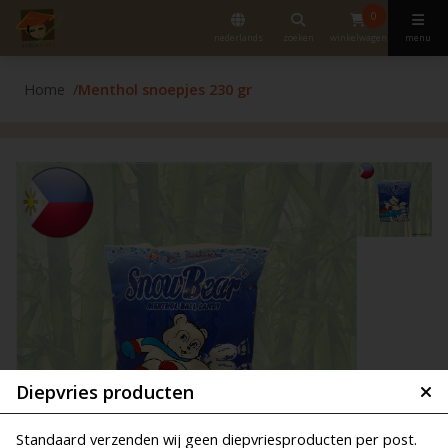
0
nederlands
zoeken
winkelwagen
menu
Home
Menthol snoepjes 230 gr
Diepvries producten
Standaard verzenden wij geen diepvriesproducten per post.