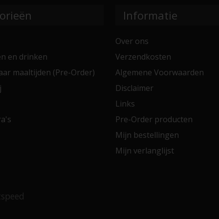
orieën
Informatie
Over ons
en en drinken
Verzendkosten
aar maaltijden (Pre-Order)
Algemene Voorwaarden
j
Disclaimer
Links
a's
Pre-Order producten
Mijn bestellingen
Mijn verlanglijst
tspeed