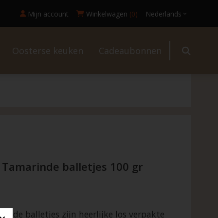
Mijn account
Winkelwagen
(0)
Nederlands
Oosterse keuken
Cadeaubonnen
l
amarinde balletjes 100 gr
de balletjes zijn heerlijke los verpakte