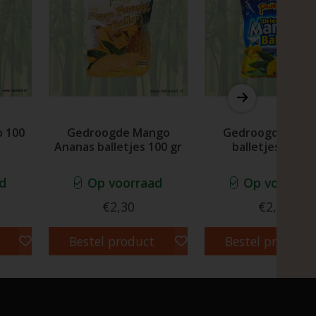
 100
Gedroogde Mango
Gedroogde Man
Ananas balletjes 100 gr
balletjes 100 g
d
Op voorraad
Op voorraa
€2,30
€2,25
Bestel product
Bestel product