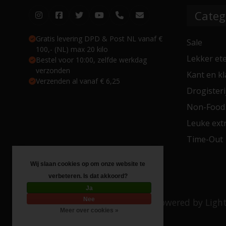
Categ
Gratis levering DPD & Post NL vanaf €
Sale
100,- (NL) max 20 kilo
Lekker et
Bestel voor 10:00, zelfde werkdag
verzonden
Kant en kl
Verzenden al vanaf € 6,25
Drogisteri
Non-Food
Leuke extr
Time-Out
Wij slaan cookies op om onze website te
verbeteren. Is dat akkoord?
Ja
Nee
© Copyright 2026 Toko 4 All
- Powered by
Ligh
Meer over cookies »