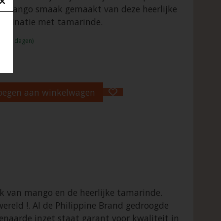
e mango smaak gemaakt van deze heerlijke
combinatie met tamarinde.
:1 - 2 dagen)
oegen aan winkelwagen
ak van mango en de heerlijke tamarinde.
wereld !. Al de Philippine Brand gedroogde
naarde inzet staat garant voor kwaliteit in