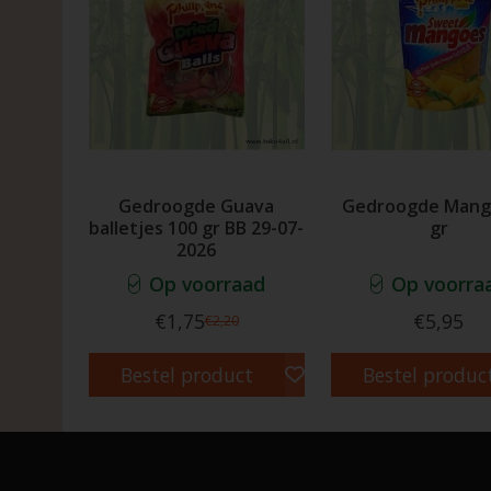
Gedroogde Guava
Gedroogde Mang
balletjes 100 gr BB 29-07-
gr
2026
Op voorraad
Op voorra
€1,75
€5,95
€2,20
Bestel product
Bestel produc