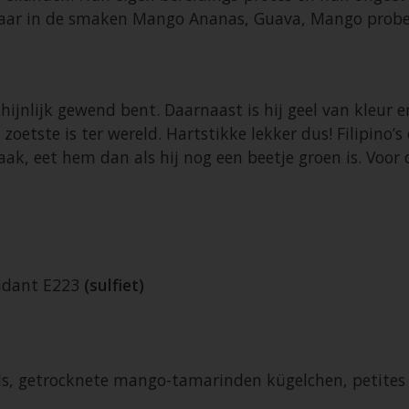
gbaar in de smaken Mango Ananas, Guava, Mango probee
hijnlijk gewend bent. Daarnaast is hij geel van kleur e
 zoetste is ter wereld. Hartstikke lekker dus! Filipino
ak, eet hem dan als hij nog een beetje groen is. Voor de
xidant E223
(sulfiet)
ls, getrocknete mango-tamarinden kügelchen, petites