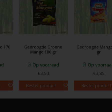
o 170
Gedroogde Groene
Gedroogde Mango
Mango 100 gr
gr
ad
Op voorraad
Op voorraa
€3,50
€3,85
t
Bestel product
Bestel product