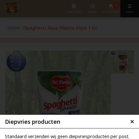
0
nederlands
zoeken
winkelwagen
menu
Home
Spaghetti Saus Filipino Style 1 ltr
Diepvries producten
Standaard verzenden wij geen diepvriesproducten per post.