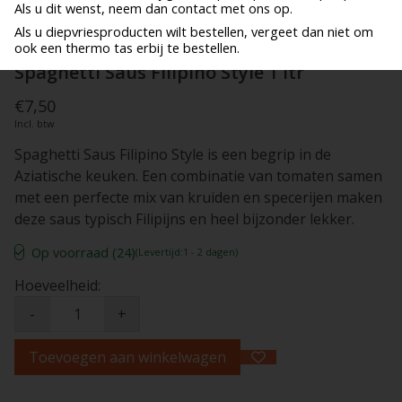
Als u dit wenst, neem dan contact met ons op.
Als u diepvriesproducten wilt bestellen, vergeet dan niet om
ook een thermo tas erbij te bestellen.
Spaghetti Saus Filipino Style 1 ltr
€7,50
Incl. btw
Spaghetti Saus Filipino Style is een begrip in de
Aziatische keuken. Een combinatie van tomaten samen
met een perfecte mix van kruiden en specerijen maken
deze saus typisch Filipijns en heel bijzonder lekker.
Op voorraad (24)
(Levertijd:1 - 2 dagen)
Hoeveelheid:
-
+
Toevoegen aan winkelwagen