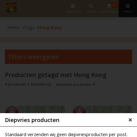
0
nederlands
zoeken
winkelwagen
menu
Home
Tags
Hong Kong
Filters weergeven
Producten getagd met Hong Kong
4 producten |
Sorteren op
Diepvries producten
Standaard verzenden wij geen diepvriesproducten per post.