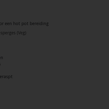
oor een hot pot bereiding
sperges (Veg)
en
s
eraspt