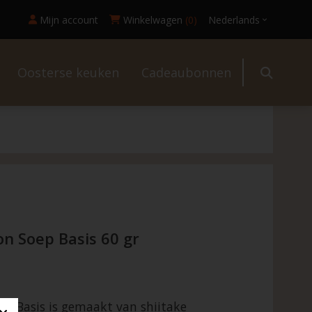
Mijn account
Winkelwagen
(0)
Nederlands
Oosterse keuken
Cadeaubonnen
l
 Soep Basis 60 gr
 Basis is gemaakt van shiitake