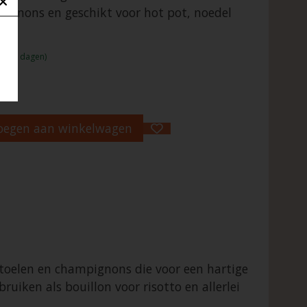
ignons en geschikt voor hot pot, noedel
:1 - 2 dagen)
oegen aan winkelwagen
toelen en champignons die voor een hartige
iken als bouillon voor risotto en allerlei