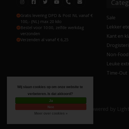
Categ
Gratis levering DPD & Post NL vanaf €
Sale
100,- (NL) max 20 kilo
Lekker et
Bestel voor 10:00, zelfde werkdag
verzonden
Kant en kl
Verzenden al vanaf € 6,25
Drogisteri
Non-Food
Leuke extr
Time-Out
Wij slaan cookies op om onze website te
verbeteren. Is dat akkoord?
Ja
Nee
© Copyright 2026 Toko 4 All
- Powered by
Ligh
Meer over cookies »