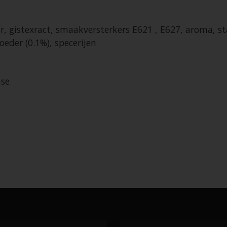
, gistexract, smaakversterkers E621 , E627, aroma, st
eder (0.1%), specerijen
se