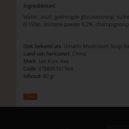
Ingrediënten:
Water, zout, gedroogde glucosestroop, suiker
(E150a), shiitake poeder 0.2%, champignonpo
Ook bekend als
: Umami Mushroom Soup Ba
Land van herkomst
: China
Merk
: Lee Kum Kee
Code
: 078895161564
Inhoud
: 60 gr
China