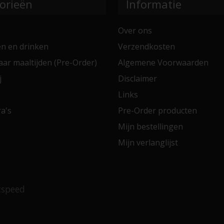
orieën
Informatie
Over ons
en en drinken
Verzendkosten
aar maaltijden (Pre-Order)
Algemene Voorwaarden
j
Disclaimer
Links
a's
Pre-Order producten
Mijn bestellingen
Mijn verlanglijst
tspeed