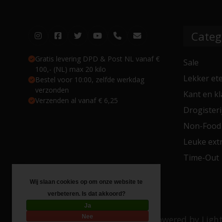
Categ
Gratis levering DPD & Post NL vanaf €
Sale
100,- (NL) max 20 kilo
Lekker et
Bestel voor 10:00, zelfde werkdag
verzonden
Kant en kl
Verzenden al vanaf € 6,25
Drogisteri
Non-Food
Leuke extr
Time-Out
Wij slaan cookies op om onze website te
verbeteren. Is dat akkoord?
Ja
Nee
© Copyright 2026 Toko 4 All
- Powered by
Ligh