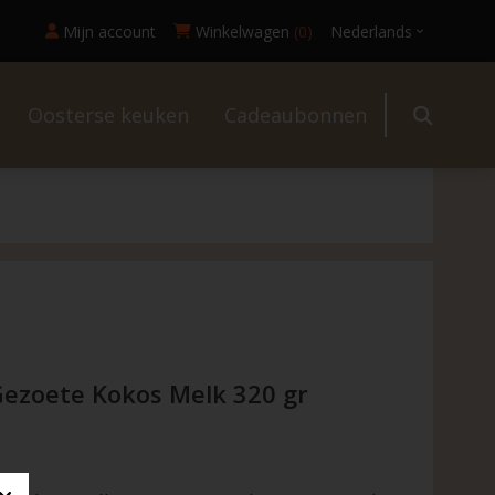
Mijn account
Winkelwagen
(0)
Nederlands
Oosterse keuken
Cadeaubonnen
l
ezoete Kokos Melk 320 gr