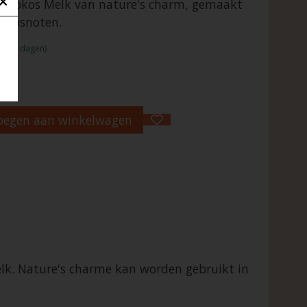
 Kokos Melk van nature's charm, gemaakt
kokosnoten.
:1 - 2 dagen)
oegen aan winkelwagen
elk. Nature's charme kan worden gebruikt in