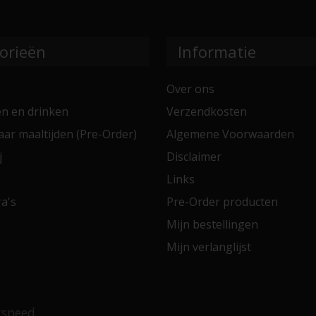
orieën
Informatie
Over ons
en en drinken
Verzendkosten
aar maaltijden (Pre-Order)
Algemene Voorwaarden
j
Disclaimer
Links
a's
Pre-Order producten
Mijn bestellingen
Mijn verlanglijst
tspeed