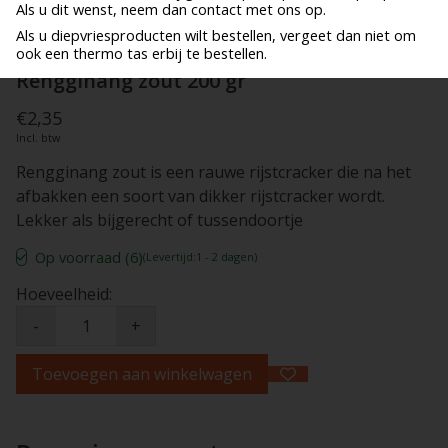
Als u dit wenst, neem dan contact met ons op.
Als u diepvriesproducten wilt bestellen, vergeet dan niet om
ook een thermo tas erbij te bestellen.
Rengginang zout 200 gr
€2,35
Incl. btw
Rengginang zout is een rauwe rijstcracker die na het
afbakken een soort van dikker rijstcracker wordt.
Lekker als bijgerecht of tussendoortje
Op voorraad (6)
(Levertijd:1 - 2 dagen)
Hoeveelheid:
-
+
Toevoegen aan winkelwagen