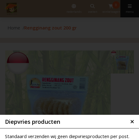
0
nederlands
zoeken
winkelwagen
menu
Home
Rengginang zout 200 gr
Diepvries producten
Standaard verzenden wij geen diepvriesproducten per post.