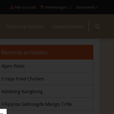
Mijn account
Winkelwagen
(0)
Nederlands
Oosterse keuken
Cadeaubonnen
l
Recente artikelen
Ajam Pedis
Crispy Fried Chicken
Adobong Kangkong
Filipijnse Gedroogde Mango Trifle