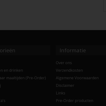
orieën
Informatie
Over ons
en en drinken
Verzendkosten
aar maaltijden (Pre-Order)
Algemene Voorwaarden
j
Disclaimer
Links
a's
Pre-Order producten