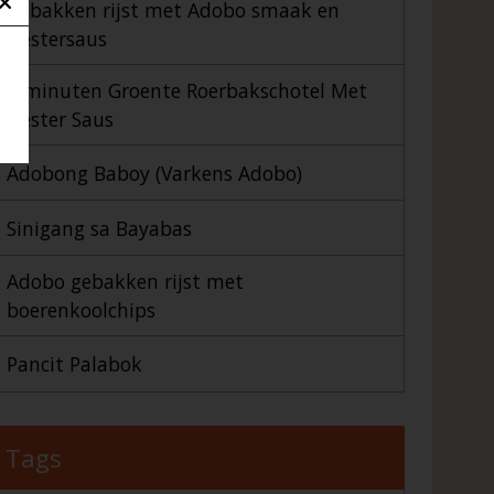
Gebakken rijst met Adobo smaak en
Oestersaus
7 minuten Groente Roerbakschotel Met
Oester Saus
Adobong Baboy (Varkens Adobo)
Sinigang sa Bayabas
Adobo gebakken rijst met
boerenkoolchips
Pancit Palabok
Tags