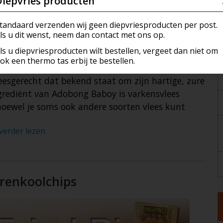
Diepvries producten
, Sauzen & Marinades
Kokers & Dispensers
a's Own Creations (ROC)
Vlees
Vlees & Hotdogs
tandaard verzenden wij geen diepvriesproducten per post.
ls u dit wenst, neem dan contact met ons op.
ies
s
nirs
Zoetwaren
Vis & Schaaldieren
ls u diepvriesproducten wilt bestellen, vergeet dan niet om
ok een thermo tas erbij te bestellen.
, Koekjes & Snoep
pannen en manden
n & Accesoires
Zuivel
leesgerecht dat bekend staat om zijn hartige, zure
 Rijst & Noedels
Gerei
kkingen
grediënt van Adobong Baboy is varkensvlees
 hoewel je soms ook andere soorten vlees kunt
 Producten
Pan & Fondue
 verder lezen
rder Producten
 (Pestles)
ch Hollands
k & Luchtverfrisser
renkoolchips
isch