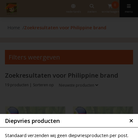
0
nederlands
zoeken
winkelwagen
menu
Home
Zoekresultaten voor Philippine brand
Filters weergeven
Zoekresultaten voor Philippine brand
19 producten |
Sorteren op
Diepvries producten
Standaard verzenden wij geen diepvriesproducten per post.