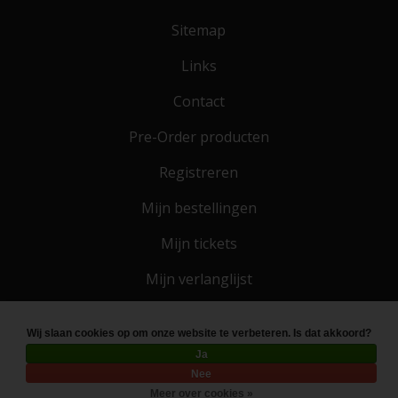
Sitemap
Links
Contact
Pre-Order producten
Registreren
Mijn bestellingen
Mijn tickets
Mijn verlanglijst
Wij slaan cookies op om onze website te verbeteren. Is dat akkoord?
© Copyright 2026 Toko 4 All
- Powered by
Lightspeed
Ja
Nee
Meer over cookies »