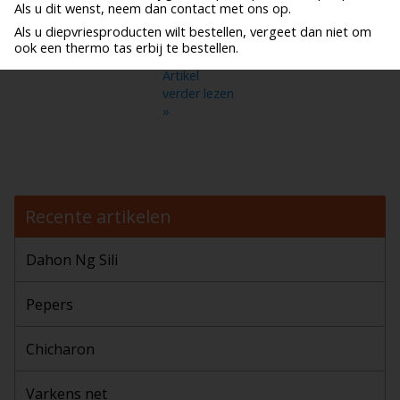
Als u dit wenst, neem dan contact met ons op.
Als u diepvriesproducten wilt bestellen, vergeet dan niet om
Chicharon Knabbel Spek is een heerlijk snack voor
ook een thermo tas erbij te bestellen.
tussendoor of in combinatie met een rijsttafel
Artikel
verder lezen
»
Recente artikelen
Dahon Ng Sili
Pepers
Chicharon
Varkens net