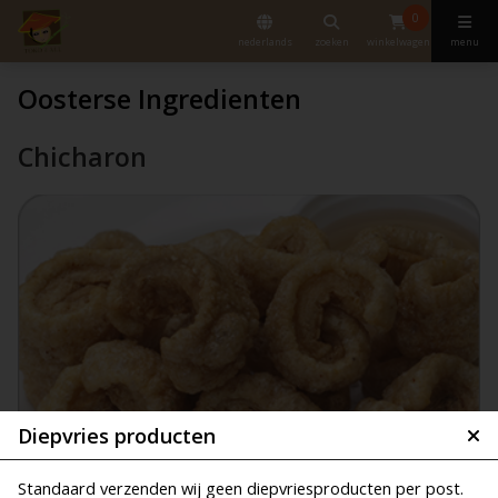
0
nederlands
zoeken
winkelwagen
menu
Oosterse Ingredienten
Chicharon
Diepvries producten
Standaard verzenden wij geen diepvriesproducten per post.