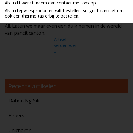
Als u dit wenst, neem dan contact met ons op.
Als u diepvriesproducten wilt bestellen, vergeet dan niet om
Instant Pancit Canton is de afgelopen tijd niet weg te
ook een thermo tas erbij te bestellen.
slaan uit de lijst bestverkochte producten op Toko 4
All. Laten we maar even een duik nemen in de wereld
van pancit canton.
Artikel
verder lezen
»
Recente artikelen
Dahon Ng Sili
Pepers
Chicharon