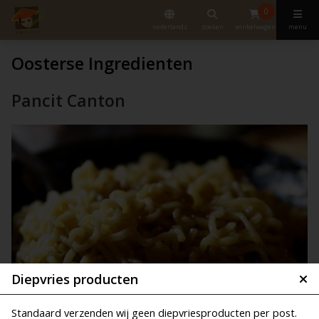
0
nederlands
zoeken
winkelwagen
menu
Oosterse Ingredienten
Pancit Canton
Diepvries producten
Standaard verzenden wij geen diepvriesproducten per post.