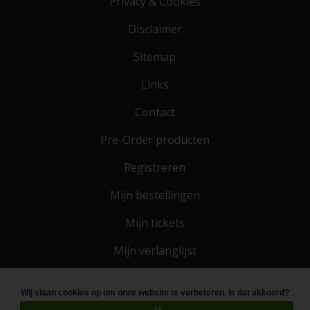
Privacy & Cookies
Disclaimer
Sitemap
Links
Contact
Pre-Order producten
Registreren
Mijn bestellingen
Mijn tickets
Mijn verlanglijst
Wij slaan cookies op om onze website te verbeteren. Is dat akkoord?
© Copyright 2026 Toko 4 All
- Powered by
Lightspeed
Ja