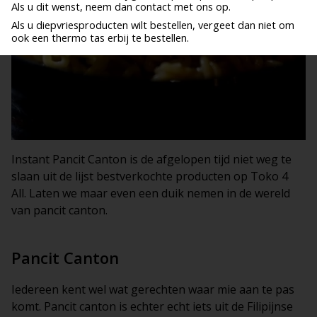
Als u dit wenst, neem dan contact met ons op.
Als u diepvriesproducten wilt bestellen, vergeet dan niet om
ook een thermo tas erbij te bestellen.
Instant Pancit Canton is de afgelopen tijd niet weg te
slaan uit de lijst bestverkochte producten op Toko 4
All. Laten we maar even een duik nemen in de wereld
van pancit canton.
Pancit Canton
Iedereen kent wel wat gerechten waar mie aan te pas
komt. Pancit canton is echter echt iets uit de Filipijnse