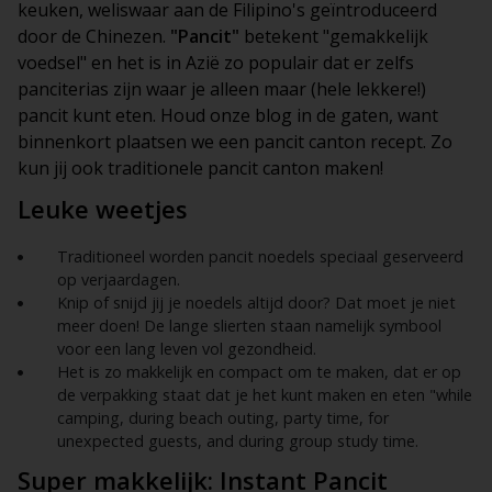
keuken, weliswaar aan de Filipino's geïntroduceerd
door de Chinezen.
"Pancit"
betekent "gemakkelijk
voedsel" en het is in Azië zo populair dat er zelfs
panciterias
zijn waar je alleen maar (hele lekkere!)
pancit kunt eten. Houd onze blog in de gaten, want
binnenkort plaatsen we een pancit canton recept. Zo
kun jij ook traditionele pancit canton maken!
Leuke weetjes
Traditioneel worden pancit noedels speciaal geserveerd
op verjaardagen.
Knip of snijd jij je noedels altijd door? Dat moet je niet
meer doen! De lange slierten staan namelijk symbool
voor een lang leven vol gezondheid.
Het is zo makkelijk en compact om te maken, dat er op
de verpakking staat dat je het kunt maken en eten "while
camping, during beach outing, party time, for
unexpected guests, and during group study time.
Super makkelijk: Instant Pancit